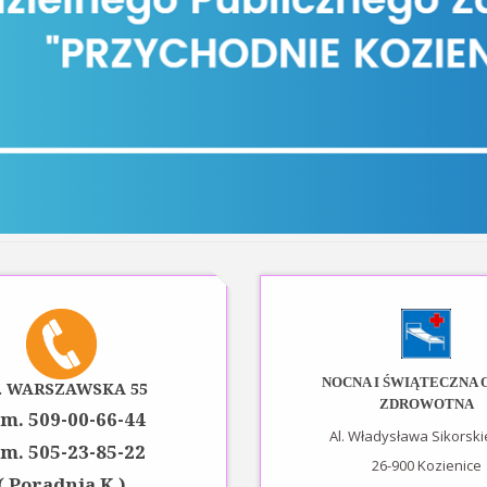
NOCNA I ŚWIĄTECZNA 
. WARSZAWSKA 55
ZDROWOTNA
m. 509-00-66-44
Al. Władysława Sikorski
m. 505-23-85-22
26-900 Kozienice
( Poradnia K.)