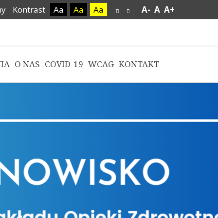
ny
Kontrast
Aa
Aa
Aa
A-
A
A+
IA
O NAS
COVID-19
WCAG
KONTAKT