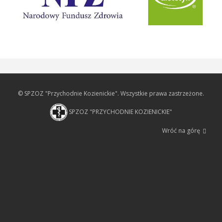
© SPZOZ "Przychodnie Kozienickie". Wszystkie prawa zastrzeżone.
SPZOZ "PRZYCHODNIE KOZIENICKIE"
Wróć na górę