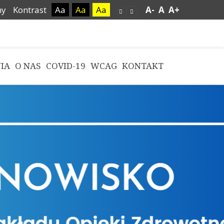
ny
Kontrast
Aa
Aa
Aa
A-
A
A+
IA
O NAS
COVID-19
WCAG
KONTAKT