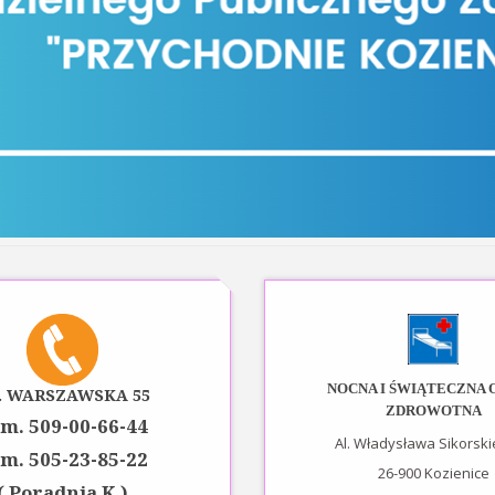
NOCNA I ŚWIĄTECZNA 
. WARSZAWSKA 55
ZDROWOTNA
m. 509-00-66-44
Al. Władysława Sikorski
m. 505-23-85-22
26-900 Kozienice
( Poradnia K.)