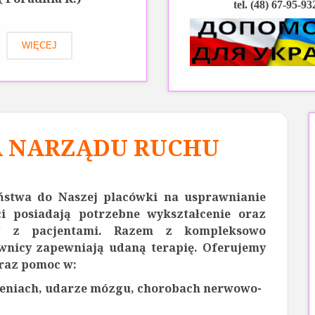
tel. (48) 67-95-93
WIĘCEJ
A NARZĄDU RUCHU
a do Naszej placówki na usprawnianie
ci posiadają potrzebne wykształcenie oraz
cy z pacjentami. Razem z kompleksowo
wnicy zapewniają udaną terapię. Oferujemy
oraz pomoc w:
ęceniach, udarze mózgu, chorobach nerwowo-