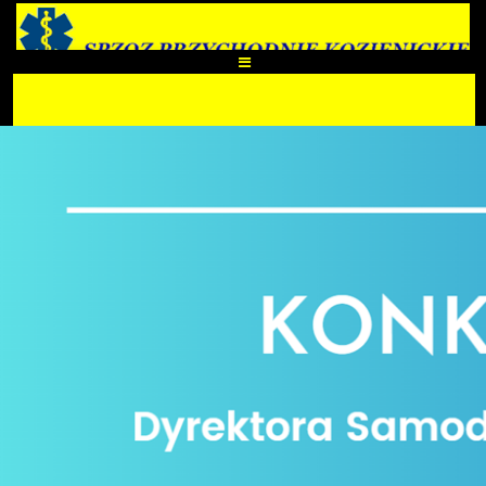
Kontrast
Aa
Aa
Aa
A-
A
A+
START
E-Rejestracja
PORADNIE LEKARZA RODZINNEGO
UL. SIENKIEWICZA 28
LEK. MED. MARIA JARZĘBSKA
LEK. MED. ZOFIA ŚWIECHOWSKA
LEK. MED. ADAM SĘKULSKI
LEK. MED. OKSANA YANYTSKA
LEK. MED. SYLWIA NOWAKOWSKA
UL. WARSZAWSKA 55
LEK. MED. MAŁGORZATA CIEŚLAKOWSKA-MOLENDA
LEK. MED. ELŻBIETA KOWALSKA-PIECHOWICZ
LEK. MED. HANNA IGLIKOWKSA BŁAŻ
LEK. MED. AGNIESZKA TUWALSKA-JASIK
SPECJALIŚCI
UL. WARSZAWSKA 55