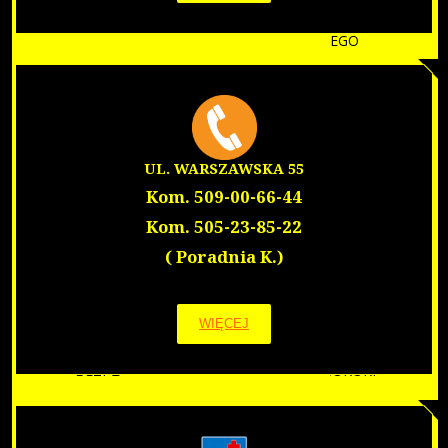
SIENKIEWICZA 28
PORADNIA LEKARZA RODZINNEGO
GABINET ZABIEGOWY
PORADNIA LOGOPEDYCZNA
PORADNIE SPECJALISTYCZNE
PUNKT POBRAŃ
PRACOWNIA RTG
UL. WARSZAWSKA 55
REHABILITACJA
WARSZAWSKA 55
Kom. 509-00-66-44
PORADNIA LEKARZA RODZINNEGO
Kom. 505-23-85-22
GABINET ZABIEGOWY
( Poradnia K.)
PORADNIE SPECJALISTYCZNE
PUNKT POBRAŃ
DLA PACJENTA
WIĘCEJ
PRAWA PACJENTA
BEZPŁATNE BADANIE W KIERUNKU BORELIOZY
BEZPŁATNE SZCZEPIENIA NA MENINGOKOKI
PRZYGOTOWANIE DO USG
ZASADY SKIEROWANIA
CENNIK BADAŃ