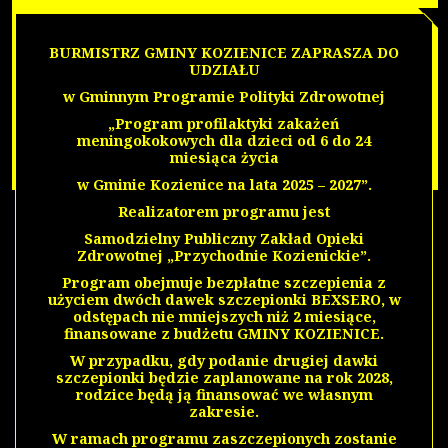
PUNKTY SZCZEPIEŃ
INFORMACJE DLA SZCZEPIONYCH
PUNKTY WYJAZDOWE
BURMISTRZ GMINY KOZIENICE ZAPRASZA DO
KWESTIONARIUSZ SZCZEPIENIA DOROSŁY
UDZIAŁU
KWESTIONARIUSZ SZCZEPIENIA OSOBY MAŁOLETNIEJ
w Gminnym Programie Polityki Zdrowotnej
WCAG
„Program profilaktyki zakażeń
KONTAKT
meningokokowych dla dzieci od 6 do 24
WARSZAWSKA 55
miesiąca życia
SIENKIEWICZA 28
w Gminie Kozienice na lata 2025 – 2027”.
Realizatorem programu jest
Samodzielny Publiczny Zakład Opieki
Zdrowotnej „Przychodnie Kozienickie”.
Program obejmuje bezpłatne szczepienia z
użyciem dwóch dawek szczepionki BEXSERO, w
odstępach nie mniejszych niż 2 miesiące,
finansowane z budżetu GMINY KOZIENICE.
W przypadku, gdy podanie drugiej dawki
szczepionki będzie zaplanowane na rok 2028,
rodzice będą ją finansować we własnym
zakresie.
W ramach programu zaszczepionych zostanie