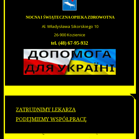
E-RECEPTA
PROFILAKTYKA
KARTA DILO
NOCNA I ŚWIĄTECZNA OPIEKA ZDROWOTNA
JAK ZOSTAĆ NASZYM PACJENTEM
Al. Władysława Sikorskiego 10
UBEZPIECZENIE ZDROWOTNE
26-900 Kozienice
DO POBRANIA
tel. (48) 67-95-932
MEDYCYNA PRACY
OGŁOSZENIA
OGŁOSZENIA
ZAMÓWIENIA PUBLICZNE
OFERTY PRACY
O NAS
BIP
RODO
ZARZĄDZENIA
COVID-19
ZATRUDNIMY LEKARZA
PUNKTY TESTOWE
PODEJMIEMY WSPÓŁPRACĘ
3 DAWKA
FORMULARZ DO TESTU
ODPOWIEDZI NA PYTANIA