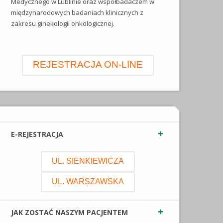
Medycznego w Lublinie oraz współbadaczem w
międzynarodowych badaniach klinicznych z
zakresu ginekologii onkologicznej.
REJESTRACJA ON-LINE
E-REJESTRACJA
UL. SIENKIEWICZA
UL. WARSZAWSKA
JAK ZOSTAĆ NASZYM PACJENTEM