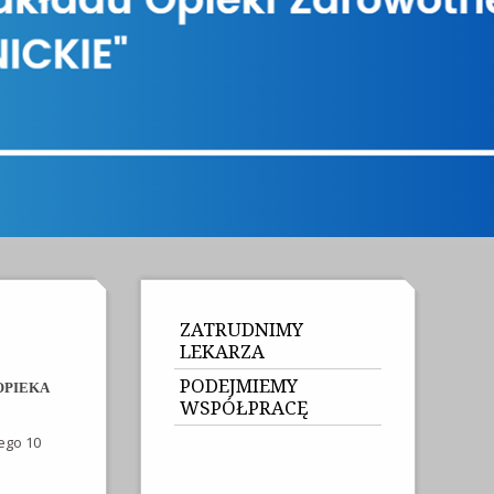
ZATRUDNIMY
LEKARZA
PODEJMIEMY
OPIEKA
WSPÓŁPRACĘ
ego 10