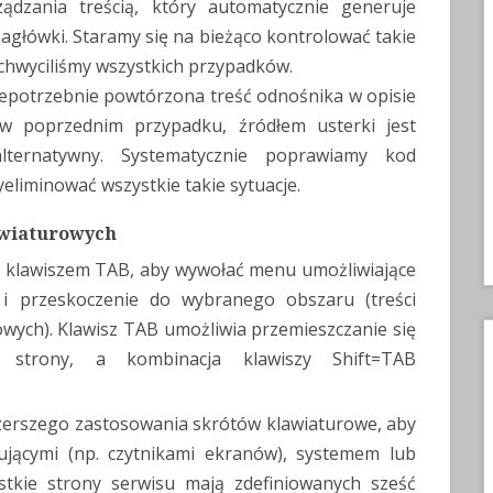
ądzania treścią, który automatycznie generuje
główki. Staramy się na bieżąco kontrolować takie
ychwyciliśmy wszystkich przypadków.
Niepotrzebnie powtórzona treść odnośnika w opisie
 w poprzednim przypadku, źródłem usterki jest
lternatywny. Systematycznie poprawiamy kod
iminować wszystkie takie sytuacje.
awiaturowych
ć klawiszem TAB, aby wywołać menu umożliwiające
 i przeskoczenie do wybranego obszaru (treści
owych). Klawisz TAB umożliwia przemieszczanie się
 strony, a kombinacja klawiszy Shift=TAB
zerszego zastosowania skrótów klawiaturowe, aby
ującymi (np. czytnikami ekranów), systemem lub
stkie strony serwisu mają zdefiniowanych sześć