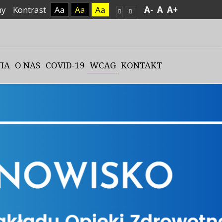
ny
Kontrast
Aa
Aa
Aa
A-
A
A+
IA
O NAS
COVID-19
WCAG
KONTAKT