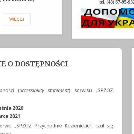
tel. (48) 67-95-93
WIĘCEJ
E O DOSTĘPNOŚCI
pności (
accessibility statement
) serwisu „SPZOZ
eśnia 2020
rca 2021
rwis „SPZOZ Przychodnie Kozienickie”, czuł się
owany.