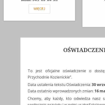
WIĘCEJ
OŚWIADCZENI
To jest oficjalne oświadczenie o dostę
Przychodnie Kozienickie”.
Data ustalenia tekstu Oświadczenia:
30 wrz
Data ostatnio wprowadzonych zmian:
16 ma
Chcemy, aby każdy, kto odwiedza nasz se
serdecznie przyjęty i w pełni usatysfakcjon