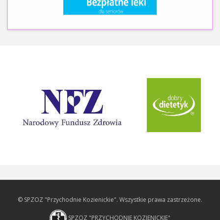
© SPZOZ "Przychodnie Kozienickie". Wszystkie prawa zastrzeżone.
SPZOZ "PRZYCHODNIE KOZIENICKIE"