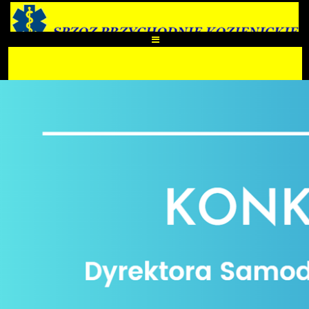
Kontrast
Aa
Aa
Aa
A-
A
A+
START
E-Rejestracja
PORADNIE LEKARZA RODZINNEGO
UL. SIENKIEWICZA 28
LEK. MED. MARIA JARZĘBSKA
LEK. MED. ZOFIA ŚWIECHOWSKA
LEK. MED. ADAM SĘKULSKI
LEK. MED. OKSANA YANYTSKA
LEK. MED. SYLWIA NOWAKOWSKA
UL. WARSZAWSKA 55
LEK. MED. MAŁGORZATA CIEŚLAKOWSKA-MOLENDA
LEK. MED. ELŻBIETA KOWALSKA-PIECHOWICZ
LEK. MED. HANNA IGLIKOWKSA BŁAŻ
LEK. MED. AGNIESZKA TUWALSKA-JASIK
SPECJALIŚCI
UL. WARSZAWSKA 55