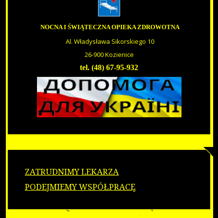
E-RECEPTA
PROFILAKTYKA
KARTA DILO
NOCNA I ŚWIĄTECZNA OPIEKA ZDROWOTNA
JAK ZOSTAĆ NASZYM PACJENTEM
Al. Władysława Sikorskiego 10
UBEZPIECZENIE ZDROWOTNE
26-900 Kozienice
DO POBRANIA
tel. (48) 67-95-932
MEDYCYNA PRACY
OGŁOSZENIA
OGŁOSZENIA
ZAMÓWIENIA PUBLICZNE
OFERTY PRACY
O NAS
BIP
RODO
ZARZĄDZENIA
COVID-19
ZATRUDNIMY LEKARZA
PUNKTY TESTOWE
PODEJMIEMY WSPÓŁPRACĘ
3 DAWKA
FORMULARZ DO TESTU
ODPOWIEDZI NA PYTANIA