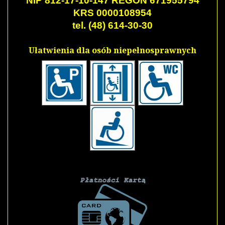
NIP 812-17-10-147 REGON 671955794
KRS 0000108954
tel. (48) 614-30-30
Ułatwienia dla osób niepełnosprawnych