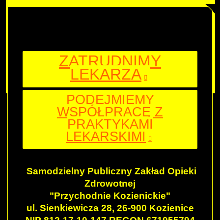
PUNKTY SZCZEPIEŃ
INFORMACJE DLA SZCZEPIONYCH
PUNKTY WYJAZDOWE
KWESTIONARIUSZ SZCZEPIENIA DOROSŁY
KWESTIONARIUSZ SZCZEPIENIA OSOBY MAŁOLETNIEJ
WCAG
ZATRUDNIMY
KONTAKT
LEKARZA
WARSZAWSKA 55
SIENKIEWICZA 28
PODEJMIEMY
WSPÓŁPRACĘ Z
PRAKTYKAMI
LEKARSKIMI
Samodzielny Publiczny Zakład Opieki
Zdrowotnej
"Przychodnie Kozienickie"
ul. Sienkiewicza 28, 26-900 Kozienice