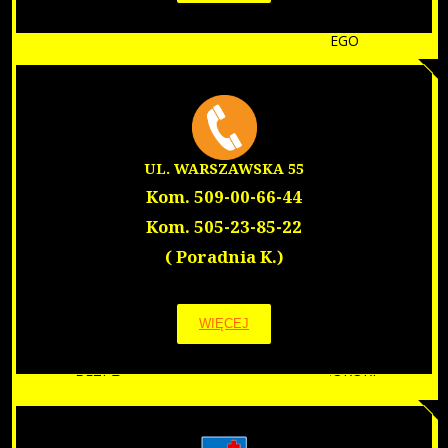
SIENKIEWICZA 28
PORADNIA LEKARZA RODZINNEGO
GABINET ZABIEGOWY
PORADNIA LOGOPEDYCZNA
PORADNIE SPECJALISTYCZNE
PUNKT POBRAŃ
PRACOWNIA RTG
UL. WARSZAWSKA 55
REHABILITACJA
WARSZAWSKA 55
Kom. 509-00-66-44
PORADNIA LEKARZA RODZINNEGO
Kom. 505-23-85-22
GABINET ZABIEGOWY
( Poradnia K.)
PORADNIE SPECJALISTYCZNE
PUNKT POBRAŃ
DLA PACJENTA
WIĘCEJ
PRAWA PACJENTA
BEZPŁATNE BADANIE W KIERUNKU BORELIOZY
BEZPŁATNE SZCZEPIENIA NA MENINGOKOKI
PRZYGOTOWANIE DO USG
ZASADY SKIEROWANIA
CENNIK BADAŃ